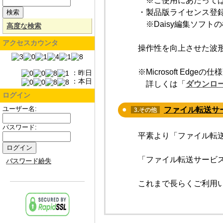
※ご使用にあたっては
・製品版ライセンス登
※Daisy編集ソフト
高度な検索
アクセスカウンタ
操作性を向上させた波
※Microsoft E
：昨日
：本日
詳しくは「
ダウンロ
ログイン
ユーザー名:
ファイル転送サー
3.その他
パスワード:
平素より「ファイル転
「ファイル転送サービス
パスワード紛失
これまで長らくご利用