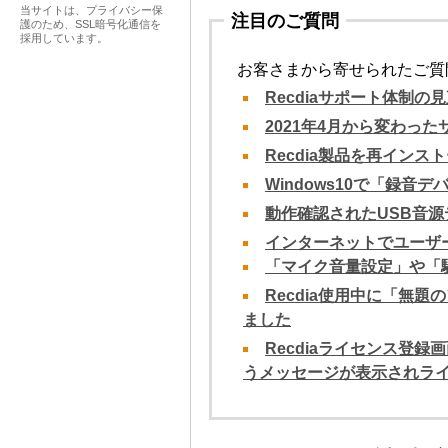
当サイトは、プライバシー保
注目のご質問
護のため、SSL暗号化通信を
採用しています。
お客さまから寄せられたご質
Recdiaサポート体制
2021年4月から変わっ
Recdia製品を再インス
Windows10で「録音
動作確認されたUSB音源
インターネットでユーザ
「マイク音量設定」や「
Recdia使用中に「無
ました
Recdiaライセンス登
うメッセージが表示されラ