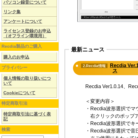
パソコン録音について
リンク集
アンケートについて
ライセンス登録のお申込
（オフライン環境用）
Recdia製品のご購入
最新ニュース
購入のお申込
Recdia V
2.Recdia情報
プライバシー
ス
個人情報の取り扱いにつ
いて
Recdia Ver1.0.14
Cookieについて
＜変更内容＞
特定商取引法
・Recdia波形選択
特定商取引法に基づく表
右クリックのポップア
記
・Recdia波形選択で
検索
・Recdia波形選択で音