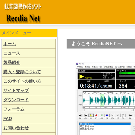
メインメニュー
ようこそ RecdiaNET へ
ホーム
ニュース
製品紹介
購入 · 登録について
このサイトの使い方
サイトマップ
ダウンロード
フォーラム
FAQ
お問い合わせ