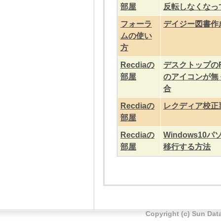
部屋
反転しなくなっ
フォーラ
デイジー図書作
ムの使い
方
Recdiaの
デスクトップのRec
部屋
のアイコンが無
合
Recdiaの
レクディア校正
部屋
Recdiaの
Windows10パ
部屋
移行する方法
Copyright (c) Sun Data