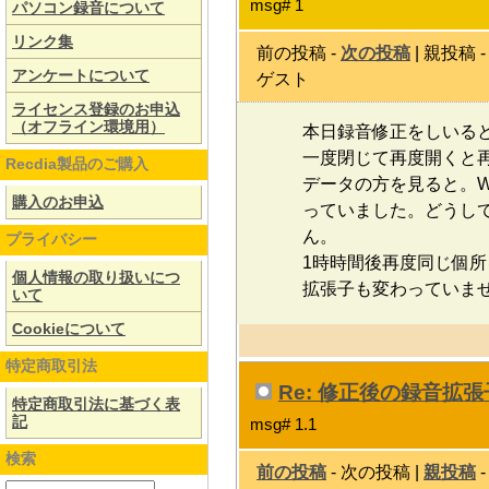
msg# 1
パソコン録音について
リンク集
前の投稿 -
次の投稿
| 親投稿 
アンケートについて
ゲスト
ライセンス登録のお申込
（オフライン環境用）
本日録音修正をしいる
一度閉じて再度開くと
Recdia製品のご購入
データの方を見ると。WE
購入のお申込
っていました。どうし
ん。
プライバシー
1時時間後再度同じ個
個人情報の取り扱いにつ
拡張子も変わっていま
いて
Cookieについて
特定商取引法
Re: 修正後の録音拡
特定商取引法に基づく表
記
msg# 1.1
検索
前の投稿
- 次の投稿 |
親投稿
-