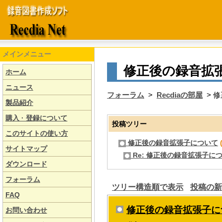
メインメニュー
修正後の録音拡
ホーム
ニュース
フォーラム
>
Recdiaの部屋
> 
製品紹介
購入 · 登録について
投稿ツリー
このサイトの使い方
修正後の録音拡張子について
(
サイトマップ
Re: 修正後の録音拡張子に
ダウンロード
フォーラム
ツリー構造順で表示
投稿の新
FAQ
修正後の録音拡張子に
お問い合わせ