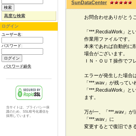
SunDataCenter
投
高度な検索
お問合わせありがとう
ログイン
「***.RecdiaW
ユーザー名:
作業用ファイルです。
パスワード:
本来であれば自動的に
場合がございます。
ＩＮ・ＯＵＴ操作でフ
パスワード紛失
エラーが発生した場合は、
「***.wav」が残
「***.RecdiaW
ます。
当サイトは、プライバシー保
万が一、「***.wav」
護のため、SSL暗号化通信を
採用しています。
「***.wav」に
変更するとで復旧でき