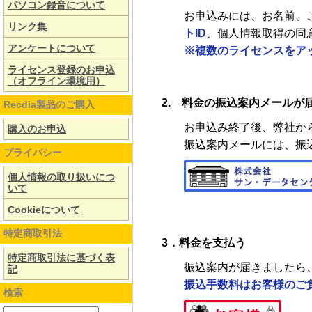
パソコン録音について
お申込みには、お名前、
リンク集
トID
、個人情報取得の同
アンケートについて
※複数のライセンスをア
ライセンス登録のお申込
（オフライン環境用）
2. 料金の振込案内メールが
Recdia製品のご購入
お申込み終了後、弊社か
購入のお申込
振込案内メールには、振
プライバシー
個人情報の取り扱いにつ
いて
Cookieについて
特定商取引法
3．料金を支払う
特定商取引法に基づく表
振込案内が届きましたら
記
振込手数料はお客様のご
検索