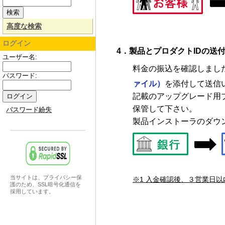
高度な検索
ログイン
4．製品とプロダクトIDの送
ユーザー名:
料金の振込を確認しまし
パスワード:
ァイル）
を添付して送信
記載のアップグレード用プ
保管して下さい。
パスワード紛失
製品インストーラのダウ
当サイトは、プライバシー保
※1 入金確認後、３営業日
護のため、SSL暗号化通信を
採用しています。