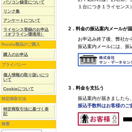
パソコン録音について
１台につき１ライセンス
リンク集
アンケートについて
2．料金の振込案内メールが
ライセンス登録のお申込
（オフライン環境用）
お申込み終了後、弊社か
Recdia製品のご購入
振込案内メールには、振
購入のお申込
プライバシー
個人情報の取り扱いにつ
いて
3．料金を支払う
Cookieについて
振込案内が届きましたら
特定商取引法
振込手数料はお客様のご
特定商取引法に基づく表
記
検索