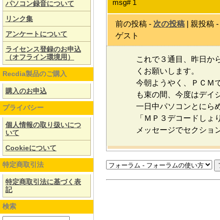
msg# 1
パソコン録音について
リンク集
前の投稿 -
次の投稿
| 親投稿 
アンケートについて
ゲスト
ライセンス登録のお申込
（オフライン環境用）
これで３通目、昨日か
くお願いします。
Recdia製品のご購入
今朝ようやく、ＰＣＭ
購入のお申込
も束の間、今度はデイ
一日中パソコンとにら
プライバシー
「ＭＰ３デコードしょりでエラ
個人情報の取り扱いにつ
メッセージでセクショ
いて
Cookieについて
特定商取引法
特定商取引法に基づく表
記
検索