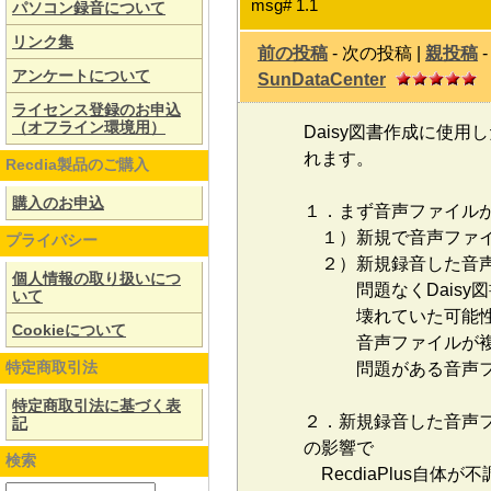
msg# 1.1
パソコン録音について
リンク集
前の投稿
- 次の投稿 |
親投稿
-
アンケートについて
SunDataCenter
投
ライセンス登録のお申込
（オフライン環境用）
Daisy図書作成に使用
れます。
Recdia製品のご購入
購入のお申込
１．まず音声ファイル
１）新規で音声ファイ
プライバシー
２）新規録音した音声フ
個人情報の取り扱いにつ
問題なくDaisy図書
いて
壊れていた可能性
Cookieについて
音声ファイルが複数あ
特定商取引法
問題がある音声ファ
特定商取引法に基づく表
２．新規録音した音声ファ
記
の影響で
検索
RecdiaPlus自体