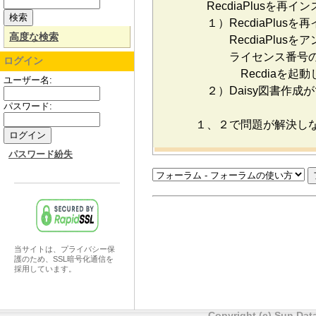
RecdiaPlusを再
１）RecdiaPlu
高度な検索
RecdiaPlusを
ライセンス番号の
ログイン
Recdiaを起動し
ユーザー名:
２）Daisy図書作成
パスワード:
１、２で問題が解決し
パスワード紛失
当サイトは、プライバシー保
護のため、SSL暗号化通信を
採用しています。
Copyright (c) Sun Data