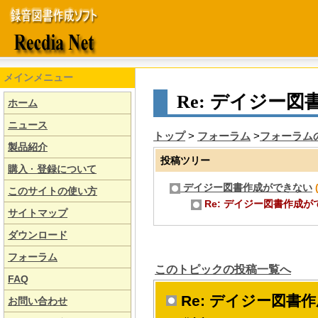
メインメニュー
Re: デイジー
ホーム
ニュース
トップ
>
フォーラム
>
フォーラム
製品紹介
投稿ツリー
購入 · 登録について
デイジー図書作成ができない
(
このサイトの使い方
Re: デイジー図書作成ができない 
サイトマップ
ダウンロード
フォーラム
このトピックの投稿一覧へ
FAQ
Re: デイジー図書
お問い合わせ