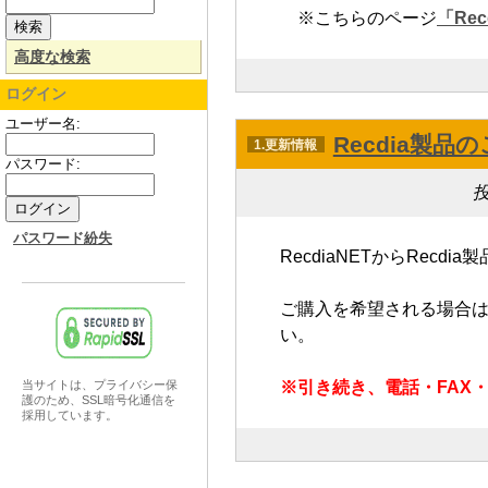
※こちらのページ
「Rec
高度な検索
ログイン
ユーザー名:
Recdia製
1.更新情報
パスワード:
投
パスワード紛失
RecdiaNETからRec
ご購入を希望される場合
い。
※引き続き、電話・FAX
当サイトは、プライバシー保
護のため、SSL暗号化通信を
採用しています。