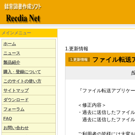
メインメニュー
ホーム
1.更新情報
ニュース
ファイル転送
1.更新情報
製品紹介
購入 · 登録について
投
このサイトの使い方
サイトマップ
『ファイル転送アプリケ
ダウンロード
＜修正内容＞
フォーラム
・過去に送信したファイ
FAQ
過去に送信したファイル
お問い合わせ
ご利用者の皆様には大変