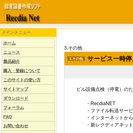
メインメニュー
ホーム
3.その他
ニュース
サービス一時停止
3.その他
製品紹介
購入 · 登録について
このサイトの使い方
サイトマップ
ビル設備点検（停電）の
ダウンロード
・RecdiaNET
フォーラム
・ファイル転送サービ
FAQ
・インターネットからの
・新レクディアネッ
お問い合わせ