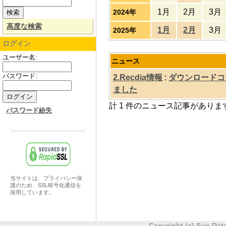
1月
2月
3月
2024年
高度な検索
1月
2月
3月
2025年
ログイン
ユーザー名:
ニュース
パスワード:
2.Recdia情報
:
ダウンロードコーナ
ました
計 1 件のニュース記事がありま
パスワード紛失
当サイトは、プライバシー保
護のため、SSL暗号化通信を
採用しています。
Copyright (c) Sun Data