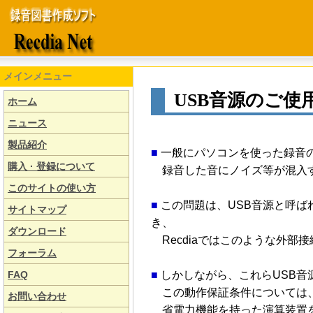
メインメニュー
USB音源のご使
ホーム
ニュース
製品紹介
■
一般にパソコンを使った録音
購入 · 登録について
録音した音にノイズ等が混入
このサイトの使い方
■
この問題は、USB音源と呼
サイトマップ
き、
ダウンロード
Recdiaではこのような外部
フォーラム
FAQ
■
しかしながら、これらUSB音
この動作保証条件については、
お問い合わせ
省電力機能を持った演算装置