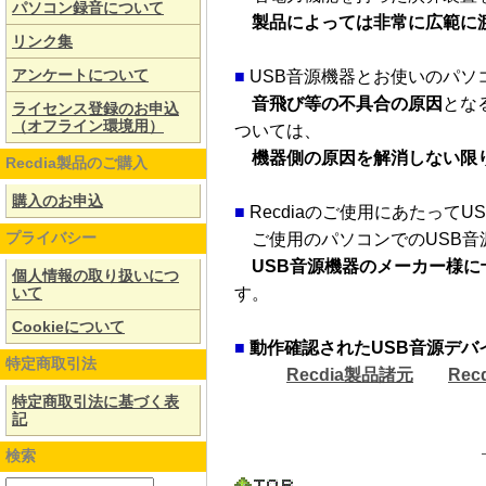
パソコン録音について
製品によっては非常に広範に
リンク集
アンケートについて
■
USB音源機器とお使いのパソ
音飛び等の不具合の原因
とな
ライセンス登録のお申込
（オフライン環境用）
ついては、
機器側の原因を解消しない限り
Recdia製品のご購入
購入のお申込
■
Recdiaのご使用にあたっ
プライバシー
ご使用のパソコンでのUSB音
USB音源機器のメーカー様
個人情報の取り扱いにつ
いて
す。
Cookieについて
■
動作確認されたUSB音源デバ
特定商取引法
Recdia製品諸元
Rec
特定商取引法に基づく表
記
検索